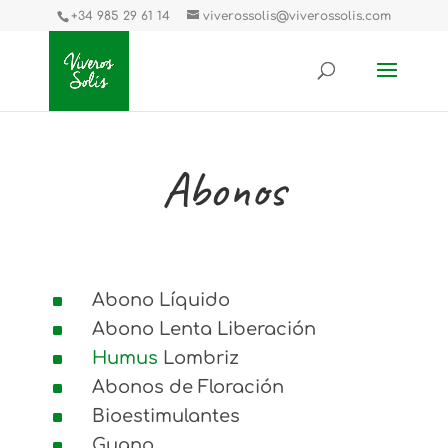
+34 985 29 61 14
viverossolis@viverossolis.com
Abonos
^
Abono Líquido
^
Abono Lenta Liberación
^
Humus
Lombriz
^
Abonos de Floración
^
Bioestimulantes
^
Guano