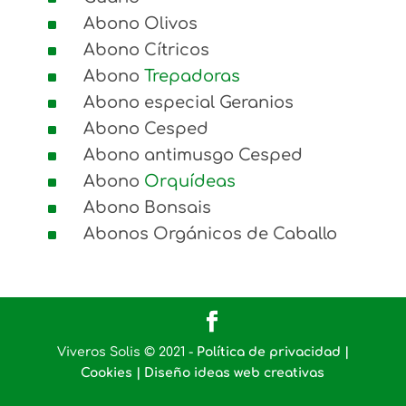
^
Abono Olivos
^
Abono Cítricos
^
Abono
Trepadoras
^
Abono especial Geranios
^
Abono Cesped
^
Abono antimusgo Cesped
^
Abono
Orquídeas
^
Abono Bonsais
^
Abonos Orgánicos de Caballo
Viveros Solis © 2021 -
Política de privacidad |
Cookies |
Diseño ideas web creativas