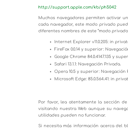
http://support.apple.com/kb/ph5042
Muchos navegadores permiten activar u
cada navegador, este modo privado puede
diferentes nombres de este “modo privado”
Internet Explorer v11.0.205: in privat
FireFox 0.0.14 y superior: Navegació
Google Chrome 84.0.4147.135 y super
Safari 13.1.1: Navegación Privada.
Opera 10.5 y superior: Navegación 
Microsoft Edge: 85.0.564.41: in privat
Por favor, lea atentamente la sección d
visitando nuestra Web aunque su navegad
utilidades pueden no funcionar.
Si necesita más información acerca del b