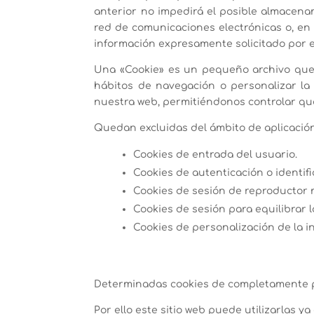
anterior no impedirá el posible almacena
red de comunicaciones electrónicas o, en 
información expresamente solicitado por el
Una «Cookie» es un pequeño archivo que 
hábitos de navegación o personalizar la
nuestra web, permitiéndonos controlar qué
Quedan excluidas del ámbito de aplicación d
Cookies de entrada del usuario.
Cookies de autenticación o identifi
Cookies de sesión de reproductor 
Cookies de sesión para equilibrar l
Cookies de personalización de la i
Determinadas cookies de completamente p
Por ello este sitio web puede utilizarlas y