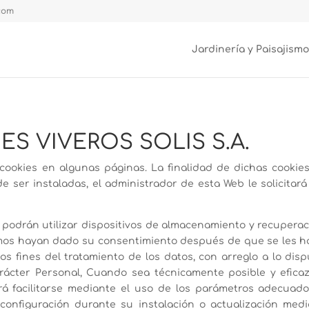
.com
Jardinería y Paisajismo
ES VIVEROS SOLIS S.A.
ookies en algunas páginas. La finalidad de dichas cookies
 de ser instaladas, el administrador de esta Web le solicitar
ios podrán utilizar dispositivos de almacenamiento y recupera
smos hayan dado su consentimiento después de que se les hay
 los fines del tratamiento de los datos, con arreglo a lo dis
rácter Personal, Cuando sea técnicamente posible y eficaz,
rá facilitarse mediante el uso de los parámetros adecuado
nfiguración durante su instalación o actualización medi