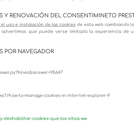
IES Y RENOVACIÓN DEL CONSENTIMINETO PRE
el uso e instalación de las cookies
de esta web cambiando la
e advertimos que puede verse limitada la experiencia de 
IES POR NAVEGADOR
nswer.py?hl=es&answer=95647
ws7/how-to-manage-cookies-in-internet-explorer-9
y-deshabilitar-cookies-que-los-sitios-we