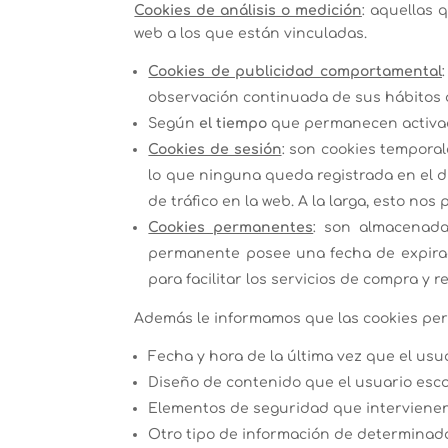
Cookies de análisis o medición
: aquellas 
web a los que están vinculadas.
Cookies de publicidad comportamental
observación continuada de sus hábitos 
Según
el tiempo
que permanecen activad
Cookies de sesión
: son cookies tempora
lo que ninguna queda registrada en el d
de tráfico en la web. A la larga, esto no
Cookies permanentes
: son almacenada
permanente posee una fecha de expiraci
para facilitar los servicios de compra y re
Además le informamos que las cookies per
Fecha y hora de la última vez que el usua
Diseño de contenido que el usuario escog
Elementos de seguridad que intervienen e
Otro tipo de información de determinada