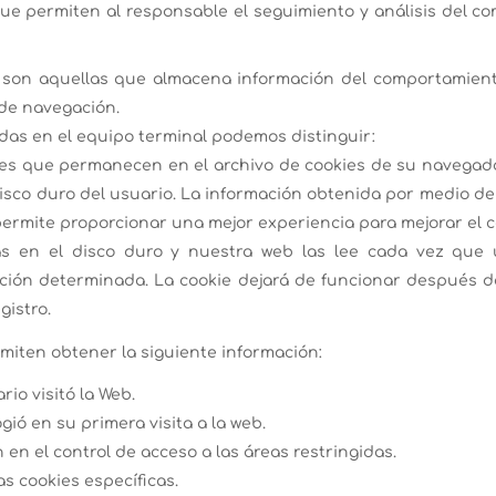
que permiten al responsable el seguimiento y análisis del co
: son aquellas que almacena información del comportamient
de navegación.
as en el equipo terminal podemos distinguir:
les que permanecen en el archivo de cookies de su navegad
isco duro del usuario. La información obtenida por medio de 
s permite proporcionar una mejor experiencia para mejorar el c
s en el disco duro y nuestra web las lee cada vez que 
ón determinada. La cookie dejará de funcionar después de 
gistro.
miten obtener la siguiente información:
rio visitó la Web.
ió en su primera visita a la web.
n el control de acceso a las áreas restringidas.
s cookies específicas.