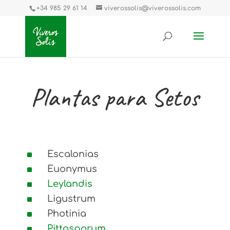
+34 985 29 61 14
viverossolis@viverossolis.com
Plantas para Setos
^
Escalonias
^
Euonymus
^
Leylandis
^
Ligustrum
^
Photinia
^
Pittosporum