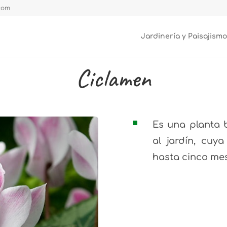
.com
Jardinería y Paisajismo
Ciclamen
^
Es una planta 
al jardín, cuy
hasta cinco me