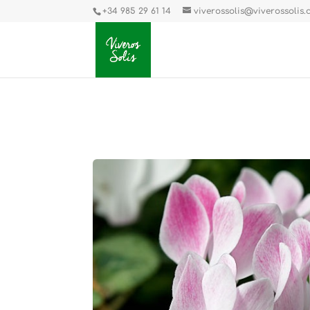
+34 985 29 61 14
viverossolis@viverossolis