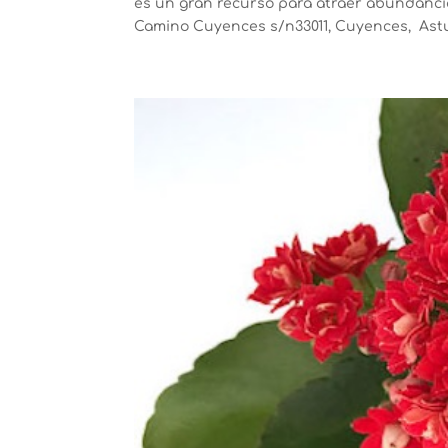
es un gran recurso para atraer abundancia
Camino Cuyences s/n33011, Cuyences, Astur