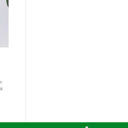
r.
al